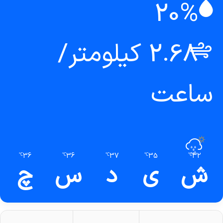
20%
2.68 کیلومتر/
ساعت
36
36
37
35
32
℃
℃
℃
℃
℃
ش
ی
د
س
چ